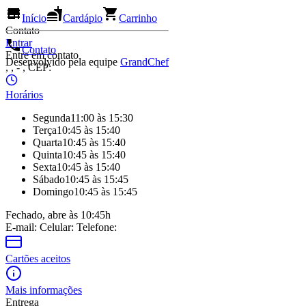
Início
Cardápio
Carrinho
Contato
Entrar
Contato
Entre em contato
Desenvolvido pela equipe
GrandChef
, ,
- , CEP:
Horários
Segunda
11:00 às 15:30
Terça
10:45 às 15:40
Quarta
10:45 às 15:40
Quinta
10:45 às 15:40
Sexta
10:45 às 15:40
Sábado
10:45 às 15:45
Domingo
10:45 às 15:45
Fechado, abre às 10:45h
E-mail:
Celular:
Telefone:
Cartões aceitos
Mais informações
Entrega