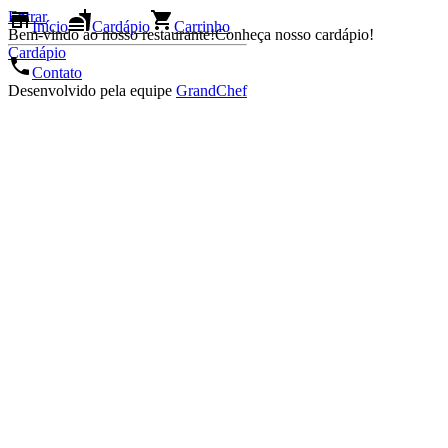
Entrar
Início
Cardápio
Carrinho
Bem-vindo ao nosso restaurante!
Conheça nosso cardápio!
Cardápio
Contato
Desenvolvido pela equipe
GrandChef